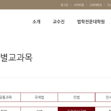
로그인
사이트맵
고려대학교
도
소개
교수진
법학전문대학원
별교과목
공통과목
국제법
민법
민