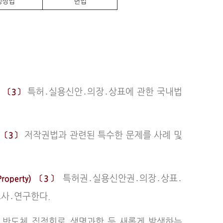
행정법
헌법
특허․실용신안․의장․상표에 관한 국내법
es) 〔3〕
저작권법과 관련된 특수한 문제를 사례 및
w) 〔3〕
특허권․실용신안권․의장․상표․
 Property) 〔3〕
조사․연구한다.
반도체 집적회로․생명과학 등 새롭게 발생하는
〕