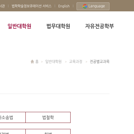
Language
서관
법학학술정보큐레이션 서비스
English
일반대학원
법무대학원
자유전공학부
홈
일반대학원
교육과정
전공별교과목
사소송법
법철학