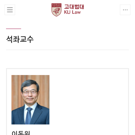
석좌교수
이동원