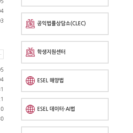
05
04
03
공익법률상담소(CLEC)
학생지원센터
05
04
ESEL 해양법
31
21
10
ESEL 데이터·AI법
30