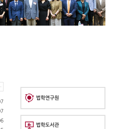
법학연구원
07
07
06
법학도서관