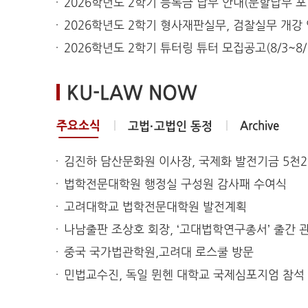
2026학년도 2학기 등록금 납부 안내(분할납부 포
2026학년도 2학기 형사재판실무, 검찰실무 개강
2026학년도 2학기 튜터링 튜터 모집공고(8/3~8/10
KU-LAW NOW
주요소식
Archive
고법·고법인 동정
김진하 담산문화원 이사장, 국제화 발전기금 5천2
법학전문대학원 행정실 구성원 감사패 수여식
고려대학교 법학전문대학원 발전계획
나남출판 조상호 회장, ‘고대법학연구총서’ 출간 
중국 국가법관학원,고려대 로스쿨 방문
민법교수진, 독일 뮌헨 대학교 국제심포지엄 참석