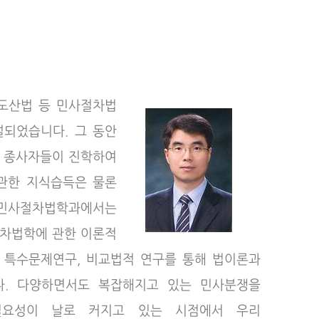
도산법 등 민사절차법
설되었습니다. 그 동안
계 종사자들이 진학하여
관한 지식습득은 물론
. 민사절차법학과에서는
절차법학에 관한 이론적
, 특수문제연구, 비교법적 연구를 통해 법이론과
다. 다양하면서도 복잡해지고 있는 민사분쟁을
필요성이 날로 커지고 있는 시점에서 우리