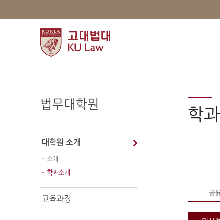
법무대학원
학과
대학원 소개
소개
학과소개
금
교육과정