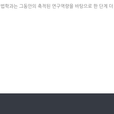
법학과는 그동안의 축적된 연구역량을 바탕으로 한 단계 더