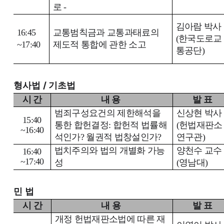
로
-
김아람 박사
16:45
교통범칙금과 교통과태료의
(
한국도로교
~
17:40
제도적 통합에 관한 소고
통공단
)
/
형사법
기초법
시 간
내 용
발 표
범죄구성요건의 제한해석을
신상현 박사
15:40
통한 합헌결정
:
합헌적 법률해
(
헌법재판소
~16:40
석인가
?
월권적 법창설인가
?
연구관
)
법치주의와 법의 개별화 가능
양천수 교수
16:40
~17:40
성
(
영남대
)
민 법
시 간
내 용
발 표
개정 헌법재판소법에 따른 재