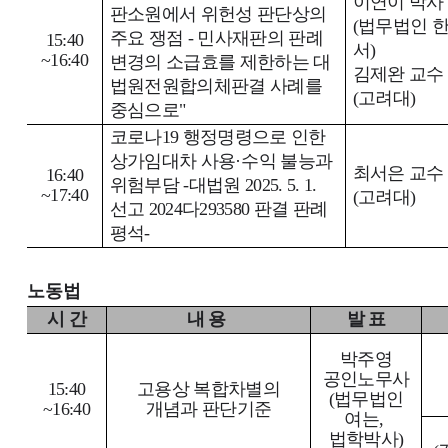
이연이 박사
판소원에서 위헌성 판단상의
(
법무법인 
주요 쟁점
-
민사재판의 판례
15:40
서
)
~16:40
변경의 소급효를 제한하는 대
김제완 교수
법원전원합의체판결 사례를
(
고려대
)
중심으로
"
코로나19 행정명령으로 인한
상가임대차 사용
·
수익 불능과
최서은 교수
16:40
위험부담 -대법원 2025. 5. 1.
~17:40
(
고려대
)
선고 2024다293580 판결 판례
평석-
노동법
시 간
내 용
발 표
박주영
공인노무사
15:40
고용상 복합차별의
(
법무법인
~16:40
개념과 판단기준
여는
,
법학박사
)