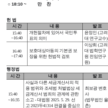
○ 18:10 ~
만 찬
헌 법
시 간
내 용
발 표
개헌절차에 있어서 국민투
윤정인
(
고려
15:40
~16:40
표의 의미
대 연구교수
)
이상희
(
고려
보호대상아동의 기본권 보
대 법학연구
16:40
~17:40
장을 위한 헌법적 검토
원 전임연구
원
)
행정법
시 간
내 용
발 표
사실과 다른 세금계산서의 적
용 범위와 조세범 처벌법상 세
최보광 변호
15:40
금계산서 범죄의 관계에 관한
사
~16:35
소고
-
대법원
2025. 5. 29.
선
(
법무법인 
고
2023
두
41314
판결을 중심으
촌
)