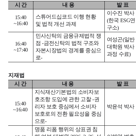
시 간
내 용
발 표
이수진 박사
스튜어드십코드 이행 현황
15:40
(
한국
ESG
연
~16:40
및 법적 개선 과제
구소
)
민사신탁의 금융규제법적 쟁
여성곤
(
일반
점
-
금전신탁의 법적 구조와
16:40
대학원 박사
~17:40
자본시장법의 경계를 중심으
과정 수료
)
로
-
지재법
시 간
내 용
발 표
지식재산기본법의 소비자보
호조항 도입에 관한 고찰
-
권
15:40
리자 보호 중심에서 소비자
박윤석 박사
~16:40
보호로의 전환 필요성을 중심
으로
-
명품 리폼 행위의 상표권 침