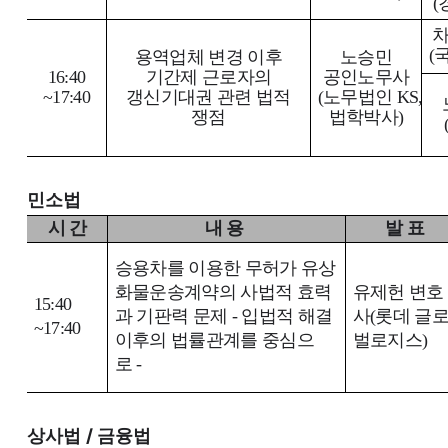
(
차
(
용역업체 변경 이후
노승민
16:40
기간제 근로자의
공인노무사
~17:40
갱신기대권 관련 법적
(
노무법인
KS,
쟁점
법학박사
)
민소법
시 간
내 용
발 표
승용차를 이용한 무허가 유상
화물운송계약의 사법적 효력
유제헌 변호
15:40
과 기판력 문제
-
입법적 해결
사
(
롯데 글
~17:40
이후의 법률관계를 중심으
벌로지스
)
로
-
/
상사법
금융법