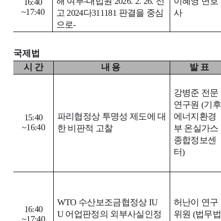
해 여부
-
대법원
2026. 2. 26.
선
이혜영 변호
16:40
~17:40
고
2024
다
311181
판결을 중심
사
으로
-
국제법
시 간
내 용
발 표
강병준 전문
연구원
(
기
파리협정상 투명성 제도에 대
에너지환경
15:40
~16:40
한 비판적 고찰
부 온실가스
종합정보센
터
)
WTO
수산보조금협정상
IU
허난이 연구
16:40
U
어업판정의 외부사실인정
위원
(
법무
~17:40