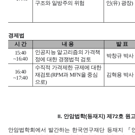
구조와 일방주의 위험
인
(
유
)
광장
)
경제법
시 간
내 용
발 표
인공지능 알고리즘의 가격책
15:40
박창규 박사
~16:40
정에 대한 경쟁법적 검토
수직적 가격제한 규제에 대한
16:40
재검토
(RPM
과
MFN
을 중심
김혁용 박사
~17:40
으로
)
II. 안암법학(등재지) 제72호 원
안암법학회에서 발간하는 한국연구재단 등재지 『안암법학