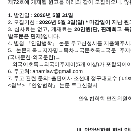
제72호에 게재될 원고를 아래와 같이 모집하오니, 많
1. 발간일 :
2026년 5월 31일
2. 모집기한 :
2026년 5월 3일(일) * 마감일이 지난
3. 심사료는 없고, 게재료는
20만원(단, 판례회고 
발표문은 면제)
입니다.
4. 별첨 『안암법학』 논문 투고신청서를 제출해주시
5. 논문제목→저자명→목차→국문초록→국문 주제
(국내문헌-외국문헌)→
외국어초록→외국어주제어(5개 이상)가 포함되어야
6. 투고처:
anamlaw@gmail.com
7. 투고 관련 문의: 출판이사 조선대 정구태교수 (
juri
<첨부> 『안암법학』 논문 투고신청서
안암법학회 편집위원
III. 안암법학회 회비 안